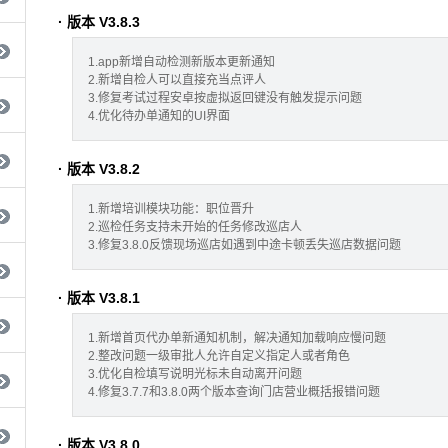
· 版本 V3.8.3
1.app新增自动检测新版本更新通知
2.新增自检人可以直接充当点评人
3.修复考试过程安卓按虚拟返回键没有触发提示问题
4.优化待办单通知的UI界面
· 版本 V3.8.2
1.新增培训模块功能：职位晋升
2.巡检任务支持未开始的任务修改巡店人
3.修复3.8.0反馈现场巡店如遇到中途卡顿丢失巡店数据问题
· 版本 V3.8.1
1.新增首页代办单新通知机制，解决通知加载响应慢问题
2.整改问题一级审批人允许自定义指定人或者角色
3.优化自检填写说明光标未自动离开问题
4.修复3.7.7和3.8.0两个版本查询门店营业概括报错问题
· 版本 V3.8.0