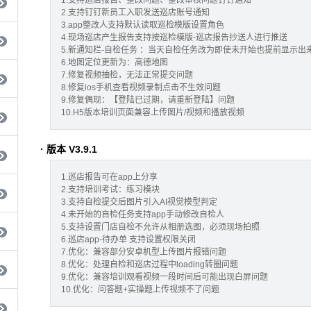
1.支持巡店报告、整改问题、整改审核问题钉钉通知
2.支持钉钉新员工入职发送巡店账号通知
3.app整改人支持默认读取巡检模版设置角色
4.现场巡店产生报告支持按巡检模版-巡店报告抄送人进行推送
5.新通知栏-自检任务 ：当天自检任务改为即使未开始也提前显示出
6.地图定位更新为：高德地图
7.修复视频抽检，无法正常提交问题
8.修复ios手机查看视频录制点击不生效问题
9.修复偶现：【登陆已过期，请重新登陆】问题
10.H5版本培训页面兼容上传图片/视频和播放视频
· 版本 V3.9.1
1.巡店报告可在app上分享
2.支持培训考试：练习模块
3.支持自检提交后图片引入AI视觉模型判定
4.未开始的自检任务支持app手动修改自检人
5.支持设置门店自检不允许从相册选图，必须现场拍照
6.巡店app-待办单 支持设置权限关闭
7.优化：兼容部分安卓机型上传图片报错问题
8.优化：处理自检和巡店过程中loading转圈问题
9.优化：兼容培训观看视频一段时间后可能出现白屏问题
10.优化：问答题+实操题上传视频不了问题