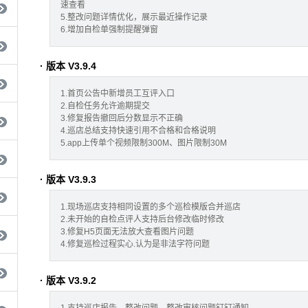
速查看
5.整改问题详情优化，展示最近操作记录
6.增加自检单强制提醒弹窗
· 版本 V3.9.4
1.首页公告中新增员工互评入口
2.自检任务允许逾期提交
3.修复报告撤回后分数显示不正确
4.巡店总结支持快速引用不合格和合格说明
5.app上传单个视频限制300M、图片限制30M
· 版本 V3.9.3
1.现场巡店支持相同设置的多个巡检模版合并巡店
2.未开始的自检点评人支持后台修改临时修改
3.修复H5页面无法放大查看图片问题
4.修复巡检过程实心.认为是非法字符问题
· 版本 V3.9.2