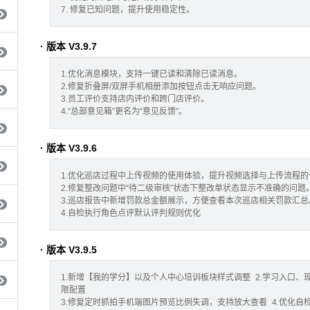
7. 修复已知问题，提升使用稳定性。
· 版本 V3.9.7
1.优化消息模块，支持一键已读和清除已读消息。
2.修复折叠屏/双屏手机相册添加按钮点击无响应问题。
3.员工评价支持店内评价和跨门店评价。
4.“总部意见箱”更名为“意见反馈”。
· 版本 V3.9.6
1.优化巡店过程中上传视频的使用体验，提升视频选择与上传流程
2.修复整改问题中“待二级审核”状态下整改单状态显示不准确的问题
3.巡店报告中新增罚款总金额展示，方便查看本次巡店相关罚款汇总
4.自检执行角色点评默认评判规则优化
· 版本 V3.9.5
1.新增【我的学分】以及个人中心培训板块样式调整 2.学习入口、
限配置
3.修复定时抓拍手机端图片预览比例失调，支持放大查看 4.优化自