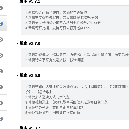
· 版本 V3.7.1
1.新增整改问题允许自定义添加二级审核
2.新增支持巡检过程自定义设置隐藏 检查项分数
3.新增支持普通检查项不合格时允许修改超过总分
4.新增钉钉对接，支持钉钉内打开巡店app
· 版本 V3.7.0
1.新增功能模块：巡检图库。方便巡店过程提前批量拍照，结束后
2.修复特殊字符提交巡店报告报错问题
· 版本 V3.6.8
1.新增管辖门店营业相关数据查询，包括【销售额】、【销售额同
价】、【总应收】
2.修复多人巡店无法同步问题
3.修复视频巡店，部分机型查看回放无法选择日期问题
4.修复待办列表，数据未正常加载问题
5.修复视频抽检，回放抓拍报错问题
· 版本 V3.6.7