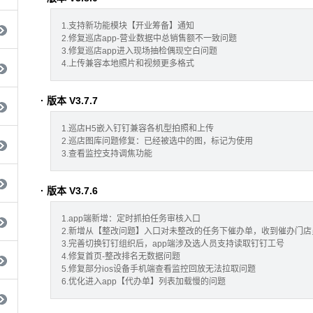
1.支持新功能模块【开业筹备】通知
2.修复巡店app-营业数据中总销售额不一致问题
3.修复巡店app进入现场抽检偶现空白问题
4.上传兼容本地照片和视频更多格式
· 版本 V3.7.7
1.巡店H5嵌入钉钉兼容各机型拍照和上传
2.巡店图库问题修复：已经被选中的图，标记为使用
3.查看监控支持调焦功能
· 版本 V3.7.6
1.app端新增：定时抓拍任务审核入口
2.新增从【整改问题】入口对未整改的任务下催办单，收到催办门
3.完善切换钉钉组织后，app端涉及选人员支持读取钉钉工号
4.修复首页-整改排名无数据问题
5.修复部分ios设备手机端查看监控回放无法拉取问题
6.优化进入app【代办单】列表加载慢的问题