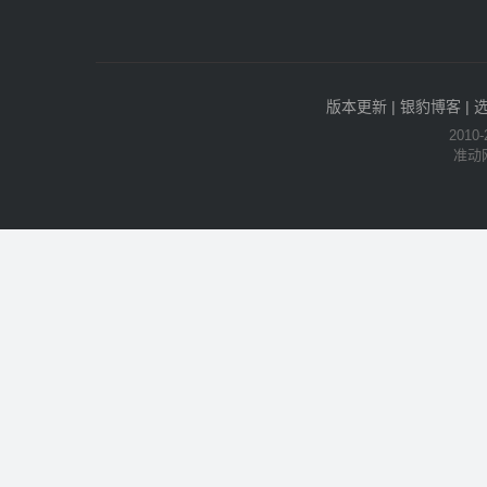
版本更新
|
银豹博客
|
2010-
准动