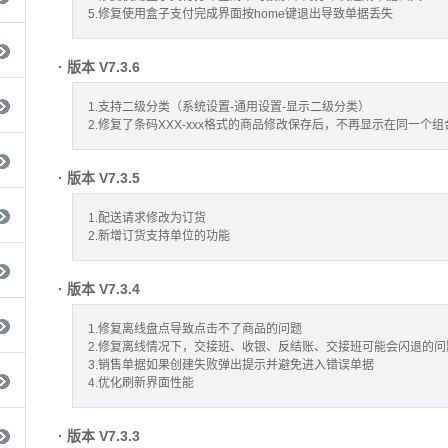
5.修复使用盒子支付完成界面按home键退出导致单据丢失
· 版本 V7.3.6
1.支持二级分类（系统设置-通用设置-显示二级分类）
2.修复了条码XXX-xxx格式的商品修改保存后，不再显示在同一个组
· 版本 V7.3.5
1.配送请求修改为订货
2.新增订货支持单位的功能
· 版本 V7.3.4
1.修复离线盘点导致点击不了商品的问题
2.修复离线情况下，交接班、收银、反结账、交接班可能会闪退的问
3.销售单据如果创建失败弹出提示并避免进入错误单据
4.优化刷新界面性能
· 版本 V7.3.3