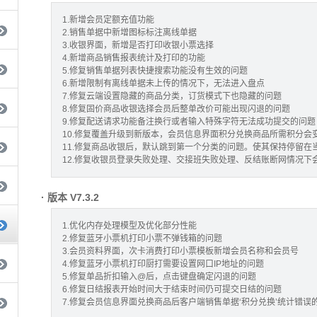
1.新增会员定额充值功能
2.销售单据中新增图标标注离线单据
3.收银界面，新增是否打印收银小票选择
4.新增商品销售报表统计及打印的功能
5.修复销售单据列表快捷搜索功能没有生效的问题
6.新增限制有离线单据未上传的情况下，无法进入盘点
7.修复云端设置隐藏的商品分类，订货模式下也隐藏的问题
8.修复固价商品收银选择会员后整单改价可能出现闪退的问题
9.修复配送请求功能备注换行或者输入特殊字符无法成功提交的问题
10.修复覆盖升级到新版本，会员信息界面积分兑换商品所需积分会
11.修复商品收银后，默认跳到第一个分类的问题。使其保持停留在
12.修复收银员登录失败处理、交接班失败处理、反结账断网情况下会
· 版本 V7.3.2
1.优化内存处理模型及优化部分性能
2.修复蓝牙小票机打印小票不弹钱箱的问题
3.会员资料界面，次卡消费打印小票模板新增会员名称和会员号
4.修复蓝牙小票机打印厨打需要设置网口IP地址的问题
5.修复单品折扣输入@后，点击键盘确定闪退的问题
6.修复日结报表开始时间大于结束时间仍可提交日结的问题
7.修复会员信息界面兑换商品后客户端销售单据‘积分兑换’统计错误