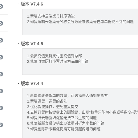
· 版本 V7.4.6
1.新增支持云端桌号排序功能
2.修复编辑云端桌号名称会导致原来该桌号挂单单据找不到的问题
· 版本 V7.4.5
1.会员充值支持支付宝充值到总部
2.修复收银厨打小票时间为null的问题
· 版本 V7.4.4
1.新增修改进货单的数量，可选择是否通知出货方
2.新增进货、调货的备注
3.优化货流操作，避免重复提交
4.去掉订货时按键盘上的删除键，出现“数量只能为小数或整数”的提
5.修复旧云端新增促销无法立即生效的问题
6.修复新版套餐促销出现数量对折为小数的问题
7.修复删除新版套促促销可能引起闪退的问题