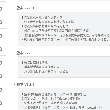
· 版本 V7.3.1
1.修复盘点可能导致闪退的问题
2.修复盘点数据左侧列表删除失败的问题
3.修改条码秤支持的商品条码为七位
4.修复ios8以下系统使用营销活动可能会崩溃的问题
5.套促促销弹出视图当内存不足获取数据库数据失败，可能导致闪退
6.微信支付弹出密码后取消支付，返回收银主界面，重新进入收款
· 版本 V7.3
1.新增日结报表功能
2.兼容新版满额返现促销功能
3.兼容新版打折促销会员折上折功能
· 版本 V7.2.9
1.挂单添加整单备注及厨打、压桌单打印整单备注
2.修复ios9以下系统，收款界面会闪退的问题
3.优化了收款界面点击确定后系统处理速度
4.优化小票机打印设置（改成可以同时wifi、盒子、powa打印）