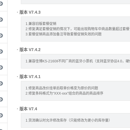
· 版本 V7.4.3
1.兼容旧版套餐促销
2.修复满足套餐促销的情况下，可能出现购物车中商品数量超过套
3.套餐促销商品添加备注导致套餐促销失效的问题
· 版本 V7.4.2
1.兼容佳博KS-2160II不同厂商的蓝牙小票机（支持蓝牙协议4.0，硬件iPa
· 版本 V7.4.1
1.修复商品改价挂单后取单价格变为原价的问题
2.修复条码格式为“XXX-xxx”组合的商品的商品排序
· 版本 V7.4
1.货流确认时允许修改库存（只能修改为更小的库存量）