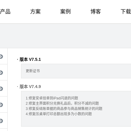
产品
方案
案例
博客
下载
· 版本 V7.5.1
更新证书
· 版本 V7.4.9
1.修复安卓挂单到iPad闪退的问题
2.修复主界面积分兑换礼品后，积分不减的问题
3.修复反结账单据的商品参与商品销售统计的问题
4.修复压桌单打印总额出现多为小数的问题