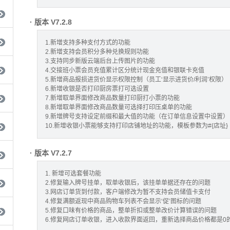
· 版本 V7.2.8
1.新增支持多种支付方式的功能
2.新增支持会员积分多种兑换规则功能
3.支持同步新版云端后台上传图片的功能
4.交接班小票会员充值累计区分统计现金充值和银联卡充值
5.新增商品报损进货价显示权限控制（员工‘显示进货价/利润’权限）
6.新增收银是否打印厨房票打可选设置
7.新增取单界面修改商品数量打印厨打小票的功能
8.新增取单界面修改商品数量可选择打印压桌单的功能
9.新增牌号支持设定前缀和最大值的功能（在订单信息设置中设置）
10.新增收银小票能够支持打印店铺地址的功能，模板参数为#{店址}
· 版本 V7.2.7
1. 新增可选套餐功能
2.修复输入牌号挂单，取单收银后，该挂单单据还存在的问题
3.网店订单货到付款，客户端修改为暂不支持会员储值卡支付
4.修复满额返现中商品购物车列表不会显示‘促’图标的问题
5.修复口味有价格的商品，整单折扣或整单改价计算错误的问题
6.修复网店订单收银，进入收款界面返回，重新选择商品价格都是0