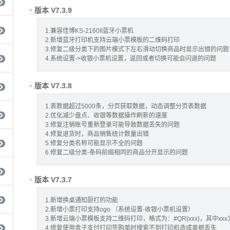
· 版本 V7.3.9
1.兼容佳博KS-2160II蓝牙小票机
2.新增蓝牙打印机支持云端小票模板的二维码打印
3.修复二级分类下的图片模式下左右滑动切换商品时显示出错的问题
4.系统设置->收银小票机设置，返回或者切换可能会闪退的问题
· 版本 V7.3.8
1.表数据超过5000条，分页获取数据，动态调整分页表数据
2.优化减少盘点、收银等数据操作刷新的速度
3.修复注销账号重新登录可能导致数据丢失的问题
4.修复退货时，商品销售统计数量出错
5.修复分类名称可能显示不全的问题
6.修复二级分类-条码前缀相同的商品分开显示的问题
· 版本 V7.3.7
1.新增换桌通知厨打的功能
2.新增小票打印支持ogo （系统设置-收银小票机设置）
3.新增云端小票模板支持二维码打印，格式为：#QR{xxx}，其中x
4.修复使用盒子支付打印签购单时搜索不到打印机造成单据丢失