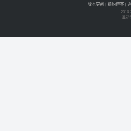
版本更新
|
银豹博客
|
2010-
准动