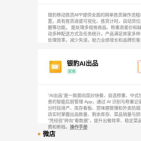
银豹移动拣货APP提供全面的网单拣货操作流
置，具有拣货进度可视化、拣货计时、自动货位
醒等功能。 能处理多规格商品、称重退差价和
动多种配送方式及任务统计。产品满足商家多样
处理效率，减少失误，助力业绩增长和品牌形象
银豹AI出品
安卓
“AI出品”是一款面向现炒快餐、自选称重、中
景的智能后厨管理 App，通过 AI 识别与称重
分时段排产、库存看板、赏味期管理和外卖防超
店实时掌握出品数量、剩余库存、菜品销量与损
“凭经验”转向“看数据”，提升出餐效率、稳定菜
费和断档。
操作手册
微店