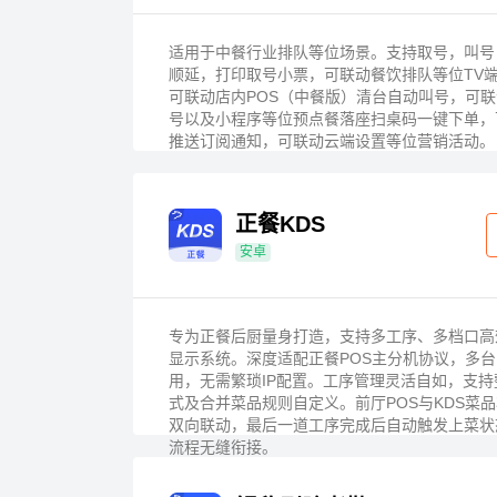
适用于中餐行业排队等位场景。支持取号，叫号
顺延，打印取号小票，可联动餐饮排队等位TV
可联动店内POS（中餐版）清台自动叫号，可
号以及小程序等位预点餐落座扫桌码一键下单，
推送订阅通知，可联动云端设置等位营销活动。
正餐KDS
安卓
专为正餐后厨量身打造，支持多工序、多档口高
显示系统。深度适配正餐POS主分机协议，多台
用，无需繁琐IP配置。工序管理灵活自如，支
式及合并菜品规则自定义。前厅POS与KDS菜
双向联动，最后一道工序完成后自动触发上菜状
流程无缝衔接。